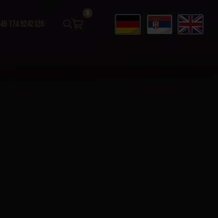
0
49 174 9242126