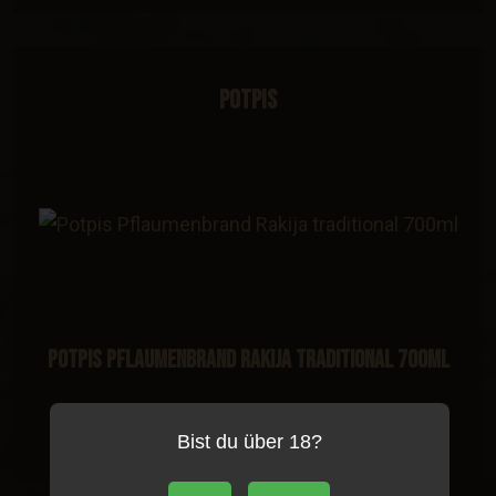
Potpis
Potpis Pflaumenbrand Rakija traditional 700ml
34.80 €
Bist du über 18?