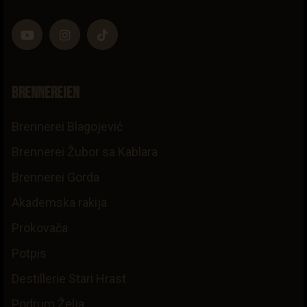
Brennereien
Brennerei Blagojević
Brennerei Žubor sa Kablara
Brennerei Gorda
Akademska rakija
Prokovača
Potpis
Destillerie Stari Hrast
Podrum Želja