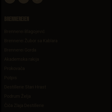
Brennereien
Brennerei Blagojević
Brennerei Žubor sa Kablara
Brennerei Gorda
Akademska rakija
Prokovača
Potpis
Destillerie Stari Hrast
Podrum Želja
Čiča Zlaja Destillerie