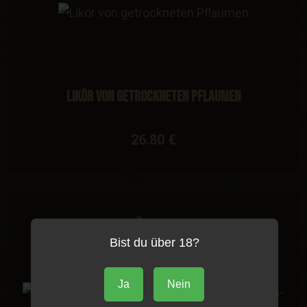
Likör von getrockneten Pflaumen
26.80 €
Brennerei Žubor sa Kablara
Bist du über 18?
Ja
Nein