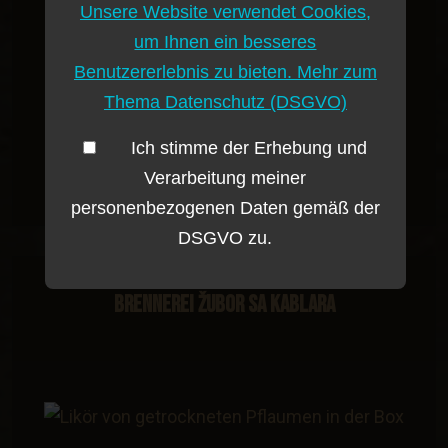
Unsere Website verwendet Cookies,
um Ihnen ein besseres
Benutzererlebnis zu bieten. Mehr zum
Thema Datenschutz (DSGVO)
Doppeltgebrannter Pflaumenbrand aus Ranka-
Zwetschge /Pflaumen in der Box
Ich stimme der Erhebung und
48.90 €
Verarbeitung meiner
personenbezogenen Daten gemäß der
DSGVO zu.
Brennerei Žubor sa Kablara