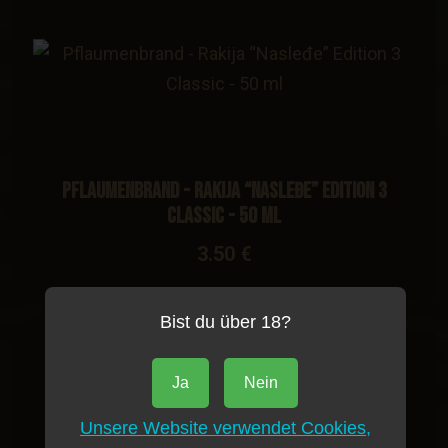
Pflaumenbrand - Rakija “Nasleđe” Edition 3
Classic - 50 ml
3.50 €
Bist du über 18?
Brennerei Blagojević
Ja
Nein
Unsere Website verwendet Cookies,