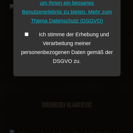
um Ihnen ein besseres
Benutzererlebnis zu bieten. Mehr zum
Thema Datenschutz (DSGVO)
Ich stimme der Erhebung und
Verarbeitung meiner
Pflaumenbrand - Rakija “Nasleđe” Edition 5
personenbezogenen Daten gemäß der
Exclusive 50 ml
DSGVO zu.
4.90 €
Brennerei Blagojević