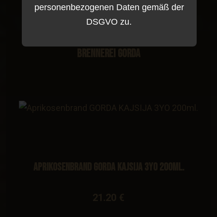
personenbezogenen Daten gemäß der
DSGVO zu.
Brennerei Gorda
Aprikosenbrand GORDA KAJSIJA 3YO 200ml.
21.20 €