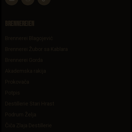
Brennereien
Brennerei Blagojević
Brennerei Žubor sa Kablara
Brennerei Gorda
Akademska rakija
Prokovača
Potpis
Destillerie Stari Hrast
Podrum Želja
Čiča Zlaja Destillerie